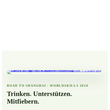
Umsetzung
Keiner unserer Schritte erfolgt ohne konkrete Absprache mit Ihnen.
Denn Sorgfalt ist in allen Phasen oberstes Gebot.
Betreuung
Nach dem Bau ist vor der Pflege. Damit Ihr neu geschaffener
Rückzugsort attraktiv bleibt, bieten wir ein Rundum-sorglos-Paket
an.
ROAD TO SHANGHAI · WORLDSKILLS 2026
Trinken. Unterstützen.
Mitfiebern.