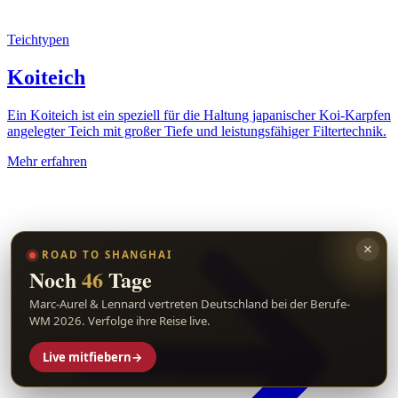
Teichtypen
Koiteich
Ein Koiteich ist ein speziell für die Haltung japanischer Koi-Karpfen
angelegter Teich mit großer Tiefe und leistungsfähiger Filtertechnik.
Mehr erfahren
×
ROAD TO SHANGHAI
Noch
46
Tage
Marc-Aurel & Lennard vertreten Deutschland bei der Berufe-
WM 2026. Verfolge ihre Reise live.
Live mitfiebern
→