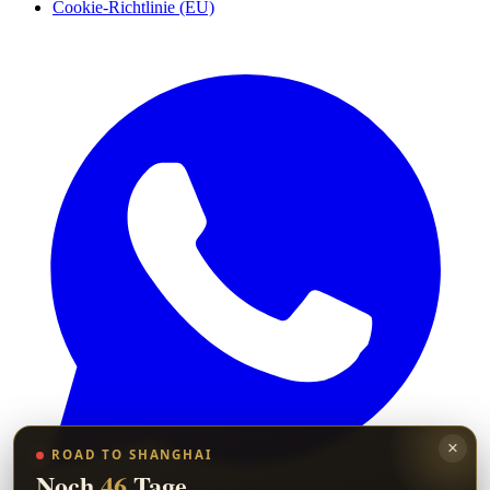
Cookie-Richtlinie (EU)
×
ROAD TO SHANGHAI
Noch
46
Tage